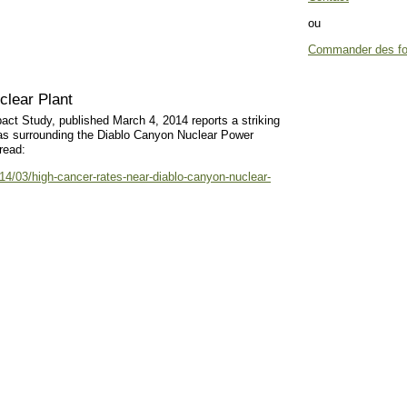
ou
Commander des four
clear Plant
ct Study, published March 4, 2014 reports a striking
eas surrounding the Diablo Canyon Nuclear Power
read:
4/03/high-cancer-rates-near-diablo-canyon-nuclear-