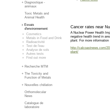
Diagnostique -
animaux
Toxic Metals and
Animal Health
Essais
Cancer rates near Nu
d'environnement
A Nuclear Power Health Impa
Cosmetics
negative health trend in ar
Metals in Food and Drink
plant. For more information 
Radioactivité
Test de l'eau
http://calcoastnews.com/201
Analyse de sols
plant/
Autres tests
Find out more
Recherche MTM
The Toxicity and
Function of Metals
Nouvelles chélation
Orthomolecular
News
Catalogue de
laboratoire