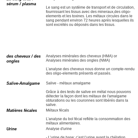
sérum / plasma
Le sang est un système de transport et de circulation,
fournissant les tissus avec des mineraux,des oligo-
elements et les toxines. Les métaux circules dans le
sang pendant environ 72 heures après lesquelles ils
sont excrétés ou déposés dans les tissus.
des cheveux / des
Analyses minérales des cheveux (HMA) or
Analyses minérales des ongles (NMA)
ongles
L’analyse des cheveux nous donne un compte-rendu
des oligo-elements présents et passés.
Salive-Amalgame
Salive - métaux amalgame
Grâce à des tests de salive en métal nous pouvons
détecter la façon dont les métaux de l'amalgame
obturations ou les couronnes sont libérés dans la
salive.
Matières fécales
Métaux fécals
L’analyse du bol fécal reflète la consommation des
métaux alimentaires.
Urine
Analyse d'urine
- L’urine de base: c’est l’urine avant la chélation.