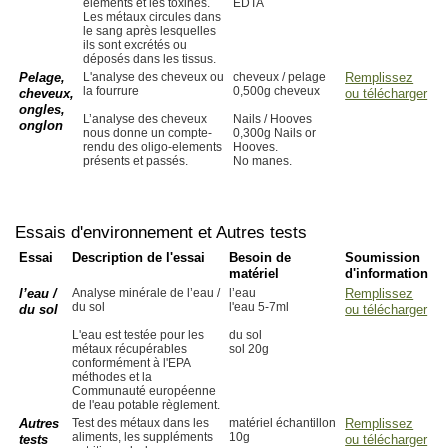
elements et les toxines.
EDTA
Les métaux circules dans
le sang après lesquelles
ils sont excrétés ou
déposés dans les tissus.
Pelage,
L'analyse des cheveux ou
cheveux / pelage
Remplissez
la fourrure
0,500g cheveux
cheveux,
ou télécharger
ongles,
L’analyse des cheveux
Nails / Hooves
onglon
nous donne un compte-
0,300g Nails or
rendu des oligo-elements
Hooves.
présents et passés.
No manes.
Essais d'environnement et Autres tests
Essai
Description de l'essai
Besoin de
Soumission
matériel
d'information
l’eau /
Analyse minérale de l’eau /
l’eau
Remplissez
du sol
l'eau 5-7ml
du sol
ou télécharger
L'eau est testée pour les
du sol
métaux récupérables
sol 20g
conformément à l'EPA
méthodes et la
Communauté européenne
de l'eau potable règlement.
Autres
Test des métaux dans les
matériel échantillon
Remplissez
aliments, les suppléments
10g
tests
ou télécharger