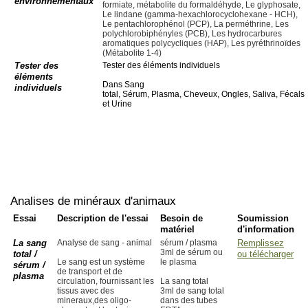
environnementaux
formiate, métabolite du formaldéhyde, Le glyphosate,
Le lindane (gamma-hexachlorocyclohexane - HCH),
Le pentachlorophénol (PCP), La perméthrine, Les
polychlorobiphényles (PCB), Les hydrocarbures
aromatiques polycycliques (HAP), Les pyréthrinoïdes
(Métabolite 1-4)
Tester des
Tester des éléments individuels
éléments
Dans Sang
individuels
total, Sérum, Plasma, Cheveux, Ongles, Saliva, Fécals
et Urine
Analises de minéraux d'animaux
Essai
Description de l'essai
Besoin de
Soumission
matériel
d'information
La sang
Analyse de sang - animal
sérum / plasma
Remplissez
3ml de sérum ou
total /
ou télécharger
Le sang est un système
le plasma
sérum /
de transport et de
plasma
circulation, fournissant les
La sang total
tissus avec des
3ml de sang total
mineraux,des oligo-
dans des tubes