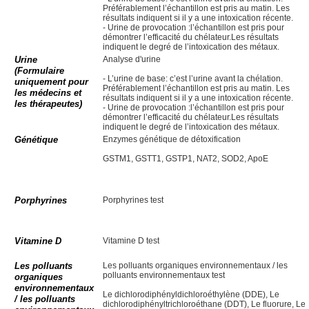
Préférablement l’échantillon est pris au matin. Les
résultats indiquent si il y a une intoxication récente.
- Urine de provocation :l’échantillon est pris pour
démontrer l’efficacité du chélateur.Les résultats
indiquent le degré de l’intoxication des métaux.
Urine
Analyse d'urine
(Formulaire
- L’urine de base: c’est l’urine avant la chélation.
uniquement pour
Préférablement l’échantillon est pris au matin. Les
les médecins et
résultats indiquent si il y a une intoxication récente.
les thérapeutes)
- Urine de provocation :l’échantillon est pris pour
démontrer l’efficacité du chélateur.Les résultats
indiquent le degré de l’intoxication des métaux.
Génétique
Enzymes génétique de détoxification
GSTM1, GSTT1, GSTP1, NAT2, SOD2, ApoE
Porphyrines
Porphyrines test
Vitamine D
Vitamine D test
Les polluants
Les polluants organiques environnementaux / les
polluants environnementaux test
organiques
environnementaux
Le dichlorodiphényldichloroéthylène (DDE), Le
/ les polluants
dichlorodiphényltrichloroéthane (DDT), Le fluorure, Le