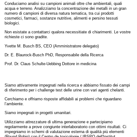
Conduciamo analisi su campioni animali oltre che ambientali, quali
acqua e terreno. Analizziamo la concentrazione dei metalli in un gran
numero di campioni di diversa natura tematica, tra cui prodotti
cosmetici, farmaci, sostanze nutritive, alimenti e persino tessuti
biologici.
Non esistate a contattarci qualora necessitiate di chiarimenti. Le vostre
richieste ci sono gradite.
Yvette M. Busch BS, CEO (Amministratore delegato)
Dr. E. Blaurock-Busch PhD, Responsabile della Ricerca
Prof. Dr. Claus Schulte-Uebbing Dottore in medicina
Siamo attivamente impegnati nella ricerca e abbiamo fissato dei campi
di riferimento per i challenge test delle urine con vari agenti chelanti.
Cerchiamo e offriamo risposte affidabili ai problemi che riguardano
l’ambiente.
Siamo impegnati in progetti umanitari.
Utilizziamo attrezzature di ultima generazione e partecipiamo
regolarmente a prove congiunte interlaboratorio con ottimi risultati. Ci
impegniamo in schemi di valutazione esterna di qualità più elementi
(Round Robin) con il Centro de toxicologie / IBSPQ dell'Institut