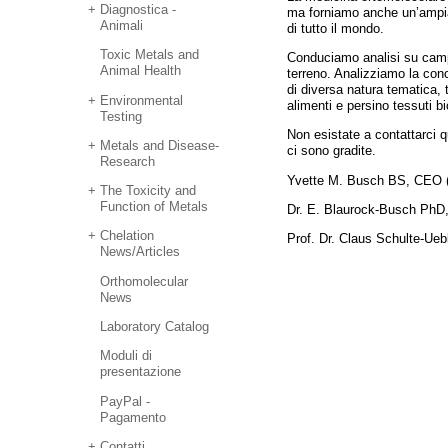
Diagnostica -
ma forniamo anche un’ampia
Animali
di tutto il mondo.
Toxic Metals and
Conduciamo analisi su campi
Animal Health
terreno. Analizziamo la con
di diversa natura tematica, 
Environmental
alimenti e persino tessuti bi
Testing
Non esistate a contattarci q
Metals and Disease-
ci sono gradite.
Research
Yvette M. Busch BS, CEO (
The Toxicity and
Function of Metals
Dr. E. Blaurock-Busch PhD,
Chelation
Prof. Dr. Claus Schulte-Ueb
News/Articles
Orthomolecular
News
Laboratory Catalog
Moduli di
presentazione
PayPal -
Pagamento
Contatti