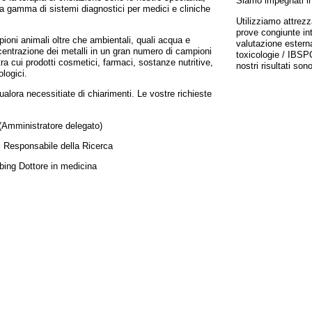
Siamo impegnati in
 gamma di sistemi diagnostici per medici e cliniche
Utilizziamo attrez
prove congiunte int
oni animali oltre che ambientali, quali acqua e
valutazione esterna
centrazione dei metalli in un gran numero di campioni
toxicologie / IBSP
tra cui prodotti cosmetici, farmaci, sostanze nutritive,
nostri risultati son
ologici.
ualora necessitiate di chiarimenti. Le vostre richieste
Amministratore delegato)
 Responsabile della Ricerca
bing Dottore in medicina